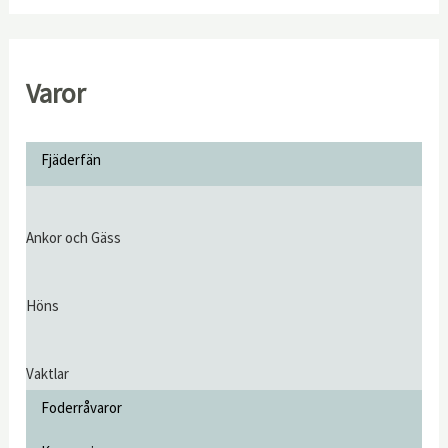
Varor
Fjäderfän
Ankor och Gäss
Höns
Vaktlar
Foderråvaror