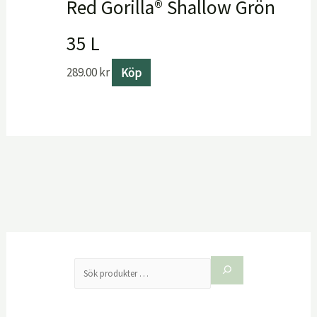
Red Gorilla® Shallow Grön
35 L
289.00
kr
Köp