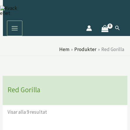
Hoppa
S
till
ö
innehåll
k
Sök
Hem
Produkter
Red Gorilla
Red Gorilla
Visar alla 9 resultat