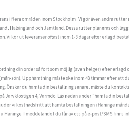
ns i flera områden inom Stockholm. Vi gör även andra rutte
nd, Hälsingland och Jämtland. Dessa rutter planeras och lägg
n. Vi kör ut leveranser oftast inom 1-3 dagar efter erlagd bestäl
ordning din order så fort som möjlig (även helger) efter erlagd
n (mån-sön). Upphämtning måste ske inom 48 timmar efter att
ng. Önskar du hämta din beställning senare, måste du kontakt
på Järvklostigen 4, Värmdö. Läs nedan under ”hämta din bestä
uder vi kostnadsfritt att hämta beställningen i Haninge måndag
u Haninge. I meddelandet du får av oss på e-post/SMS finns in