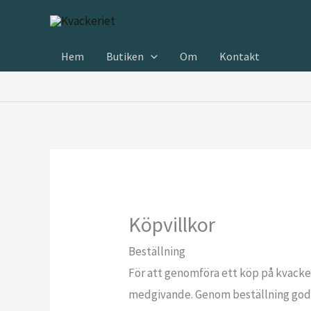
Hoppa
till
innehåll
Hem
Butiken
Om
Kontakt
Köpvillkor
Beställning
För att genomföra ett köp på kvacker
medgivande. Genom beställning godkä