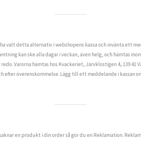
 ha valt detta alternativ i webshopens kassa och invänta ett m
ämtning kan ske alla dagar i veckan, även helg, och hämtas ino
redo. Varorna hämtas hos Kvackeriet, Järvklostigen 4, 139 41 V
 efter överenskommelse. Lägg till ett meddelande i kassan om
saknar en produkt i din order så gör du en Reklamation. Reklam