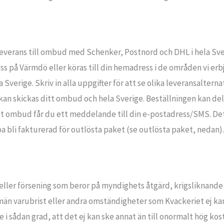
erans till ombud med Schenker, Postnord och DHL i hela Sver
 på Värmdö eller köras till din hemadress i de områden vi er
verige. Skriv in alla uppgifter för att se olika leveransalternat
an skickas ditt ombud och hela Sverige. Beställningen kan delas
tt ombud får du ett meddelande till din e-postadress/SMS. Det
pa bli fakturerad för outlösta paket (se outlösta paket, nedan)
a eller försening som beror på myndighets åtgärd, krigsliknande
män varubrist eller andra omständigheter som Kvackeriet ej ka
e i sådan grad, att det ej kan ske annat än till onormalt hög kos