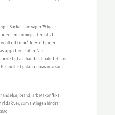
ige. Säckar som väger 25 kg är
bjuder hemkörning alternativt
iv till ditt område. Vi erbjuder
 upp i flera kollin. När
 är viktigt att hämta ut paketet hos
. Ett outlöst paket räknas inte som
 händelse, brand, arbetskonflikt,
n råda över, som antingen hindrar
tnad.