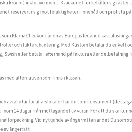
enska kronor) inklusive moms. Kvackeriet förbehåller sig rätten
eriet reserverar sig mot felaktigheter i innehåll och prislista p
t som Klarna Checkout är en av Europas ledande kassalösninga
roller och fakturahantering. Med Kustom betalar du enkelt och 
 Swish eller betala i efterhand på faktura eller delbetalning f
as med alternativen som finns i kassan.
och avtal utanför affärslokaler har du som konsument (detta gäl
 inom 14 dagar från mottagandet av varan. För att du ska kunn
iginalförpackning. Vid nyttjande av ångerrätten är det Du som s
e av ångerrätt.