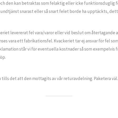
ch den kan betraktas som felaktig eller icke funktionsduglig f
kundtjänst snarast eller så snart felet borde ha upptäckts, dett
iet levererat fel vara/varor eller vid beslut om återtagande av
s vara ett fabrikationsfel. Kvackeriet tar ej ansvar för fel 
eklamation står vi för eventuella kostnader så som exempelvis 
öp.
ills det att den mottagits av vår returavdelning. Paketera väl