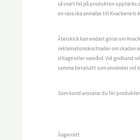
så snart fel på produkten upptäcks o
en vara ska anmälas till Kvackeriets 
Återskick kan endast göras om Kvacker
reklamationskostnader om skadan anse
slitage eller vanvård. Vid godkänd r
samma betalsätt som användes vid k
Som kund ansvarar du för produkten t
Ångerrätt