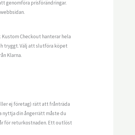
 att genomföra prisförändringar.
å webbsidan.
r. Kustom Checkout hanterar hela
tryggt. Välj att slutföra köpet
rån Klarna.
ler ej företag) rätt att frånträda
a nyttja din ångerrätt måste du
tår för returkostnaden. Ett outlöst