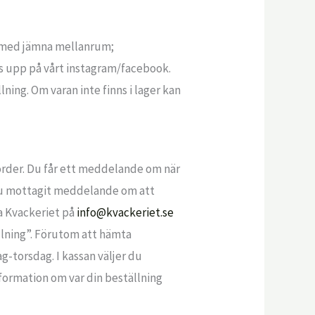
r med jämna mellanrum;
s upp på vårt instagram/facebook.
lning. Om varan inte finns i lager kan
 order. Du får ett meddelande om när
 du mottagit meddelande om att
a Kvackeriet på
info@kvackeriet.se
llning”. Förutom att hämta
-torsdag. I kassan väljer du
formation om var din beställning