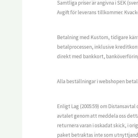
Samtliga priser är angivna i SEK (sv
Avgift för leverans tillkommer. Kvack
Betalning med Kustom, tidigare kän
betalprocessen, inklusive kreditkont
direkt med bankkort, banköverföring,
Alla beställningar i webshopen betal
Enligt Lag (2005:59) om Distansavtal 
avtalet genom att meddela oss detta
returnera varan i oskadat skick, i or
paket betraktas inte som utnyttjand