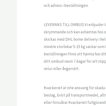
och adress i beställningen.
LEVERANS TILL OMBUD Vi erbjuder lev
skrymmande och kan avhämtas hos oss
skickas med DHL home delivery i hela S
mindre storlekar 5-15 kg säckar som k
beställningen finns att hämta hos di
ditt ombud inom 7 dagar för att slip
retur eller ångerrätt.
Kvackeriet är inte ansvarig för skad
beslag, brist på transportmedel, all
eller försvårar Kvackeriet fullgörand