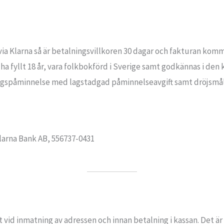
ia Klarna så är betalningsvillkoren 30 dagar och fakturan komme
ha fyllt 18 år, vara folkbokförd i Sverige samt godkännas i de
ngspåminnelse med lagstadgad påminnelseavgift samt dröjsmåls
larna Bank AB, 556737-0431
 vid inmatning av adressen och innan betalning i kassan. Det är v