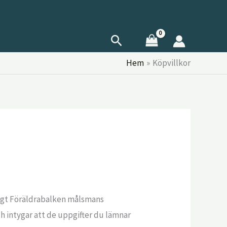
Sök
Hem
Köpvillkor
nligt Föräldrabalken målsmans
 intygar att de uppgifter du lämnar