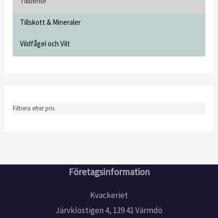
Tillbehör
Tillskott & Mineraler
Vildfågel och Vilt
Filtrera efter pris
Företagsinformation
Kvackeriet
Järvklostigen 4, 139 41 Värmdö