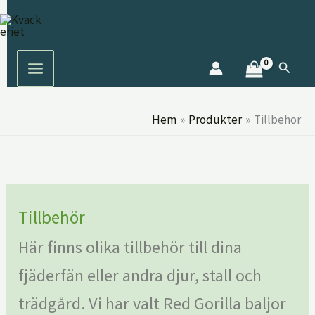
Hoppa
S
till
ö
innehåll
k
Sök
Hem
Produkter
Tillbehör
Tillbehör
Här finns olika tillbehör till dina
fjäderfän eller andra djur, stall och
trädgård. Vi har valt Red Gorilla baljor