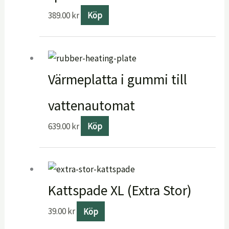
389.00
kr
Köp
Värmeplatta i gummi till
vattenautomat
639.00
kr
Köp
Kattspade XL (Extra Stor)
39.00
kr
Köp