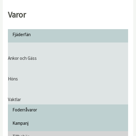
Varor
Fjäderfän
Ankor och Gäss
Höns
Vaktlar
Foderråvaror
Kampanj