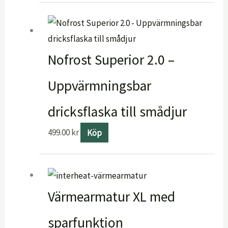
Nofrost Superior 2.0 –
Uppvärmningsbar
dricksflaska till smådjur
499.00
kr
Köp
Värmearmatur XL med
sparfunktion