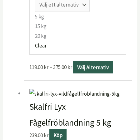
flera
varianter.
5 kg
De
15 kg
olika
20 kg
alternative
Clear
kan
väljas
119.00
kr
–
375.00
kr
Välj Alternativ
på
produktsid
Skalfri Lyx
Fågelfröblandning 5 kg
239.00
kr
Köp