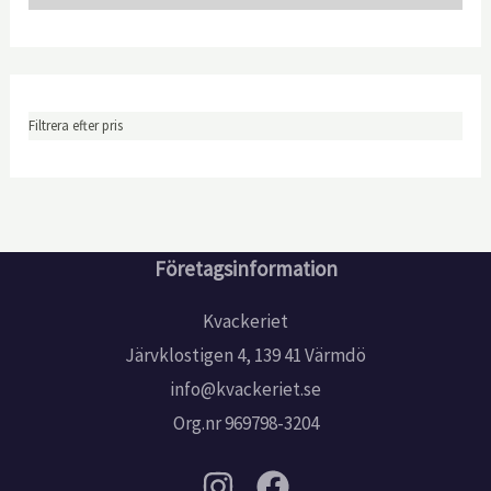
Filtrera efter pris
Företagsinformation
Kvackeriet
Järvklostigen 4, 139 41 Värmdö
info@kvackeriet.se
Org.nr 969798-3204