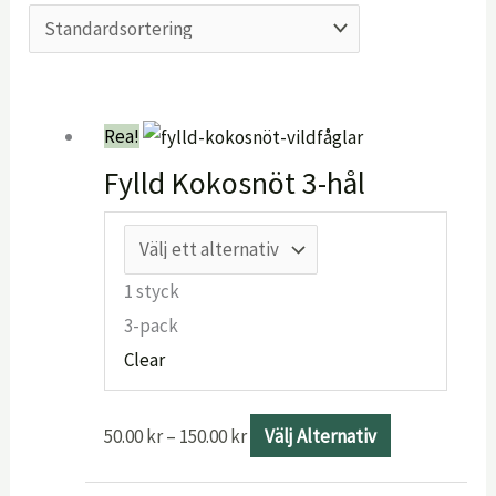
Prisintervall:
Den
Rea!
50.00 kr
här
till
produkten
Fylld Kokosnöt 3-hål
150.00 kr
har
flera
varianter.
1 styck
De
3-pack
olika
Clear
alternativen
kan
50.00
kr
–
150.00
kr
Välj Alternativ
väljas
på