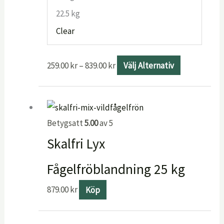
alternative
22.5 kg
kan
Clear
väljas
på
259.00
kr
–
839.00
kr
Välj Alternativ
produktsid
Betygsatt
5.00
av 5
Skalfri Lyx
Fågelfröblandning 25 kg
879.00
kr
Köp