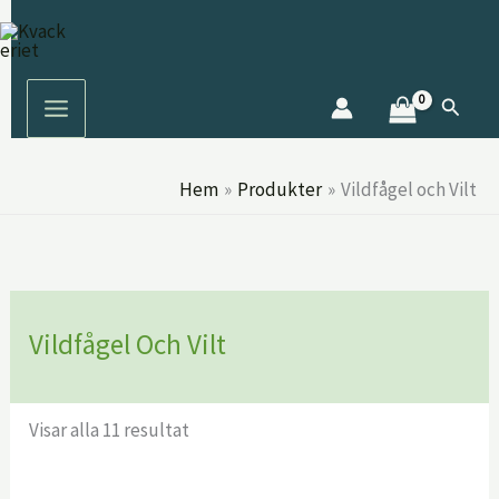
Hoppa
S
till
ö
innehåll
k
Sök
Hem
Produkter
Vildfågel och Vilt
Vildfågel Och Vilt
Visar alla 11 resultat