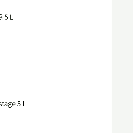
å 5 L
stage 5 L