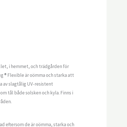
allet, i hemmet, och trädgården för
g ® Flexible är oömma och starka att
a av slagtålig UV-resistent
m tål både solsken och kyla. Finns i
råden.
nbad eftersom de är oömma, starka och