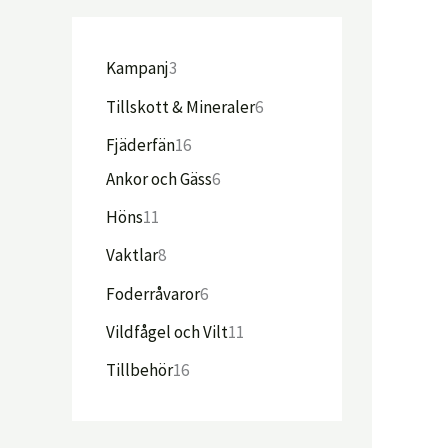
Kampanj
3
Tillskott & Mineraler
6
Fjäderfän
16
Ankor och Gäss
6
Höns
11
Vaktlar
8
Foderråvaror
6
Vildfågel och Vilt
11
Tillbehör
16