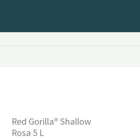
Red
Gorilla®
Shallow
Rosa
5
L
mängd
Red Gorilla® Shallow
Rosa 5 L