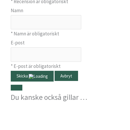
* Recension är obligatoriskt
Namn
* Namn är obligatoriskt
E-post
* E-post är obligatoriskt
Skicka
Avbryt
Du kanske också gillar …