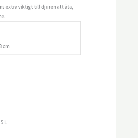
extra viktigt till djuren att äta,
ne.
13 cm
 5 L