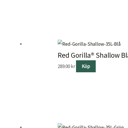
Red Gorilla® Shallow Bl
289.00
kr
Köp