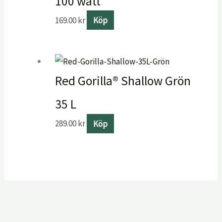
100 watt
169.00
kr
Köp
Red Gorilla® Shallow Grön
35 L
289.00
kr
Köp