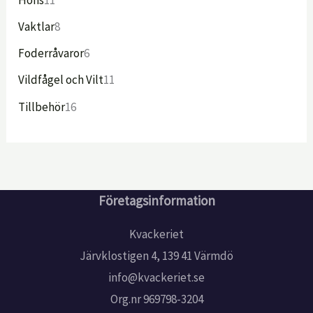
Vaktlar
8
Foderråvaror
6
Vildfågel och Vilt
11
Tillbehör
16
Företagsinformation
Kvackeriet
Järvklostigen 4, 139 41 Värmdö
info@kvackeriet.se
Org.nr 969798-3204