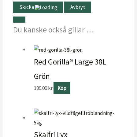
Skicka
Avbryt
Du kanske också gillar …
Red Gorilla® Large 38L
Grön
199.00
kr
Köp
Skalfri Lyx