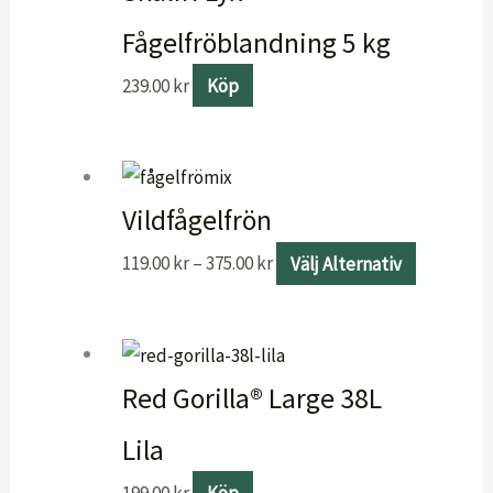
Fågelfröblandning 5 kg
239.00
kr
Köp
Vildfågelfrön
119.00
kr
–
375.00
kr
Välj Alternativ
Red Gorilla® Large 38L
Lila
199.00
kr
Köp