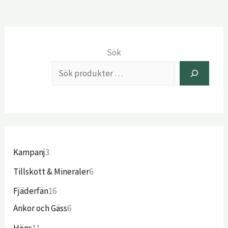
Sök
Kampanj
3
Tillskott & Mineraler
6
Fjäderfän
16
Ankor och Gäss
6
Höns
11