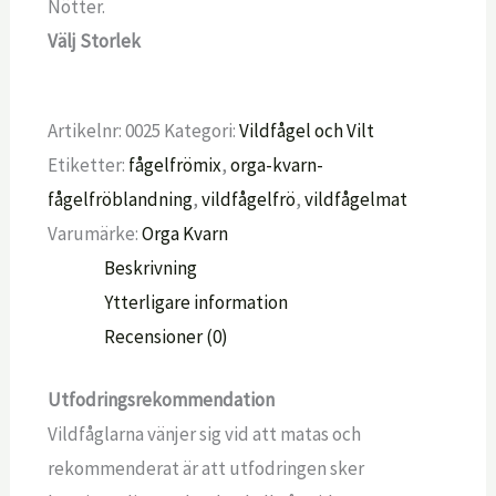
Nötter.
Välj Storlek
Artikelnr:
0025
Kategori:
Vildfågel och Vilt
Etiketter:
fågelfrömix
,
orga-kvarn-
fågelfröblandning
,
vildfågelfrö
,
vildfågelmat
Varumärke:
Orga Kvarn
Beskrivning
Ytterligare information
Recensioner (0)
Utfodringsrekommendation
Vildfåglarna vänjer sig vid att matas och
rekommenderat är att utfodringen sker