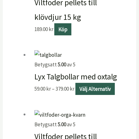
Viltfoder pellets till
klövdjur 15 kg
189.00
kr
Köp
Betygsatt
5.00
av 5
Lyx Talgbollar med oxtalg
59.00
kr
–
379.00
kr
Välj Alternativ
Betygsatt
5.00
av 5
Viltfoder pellets till