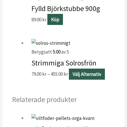
Fylld Björkstubbe 900g
89.00
kr
Köp
Betygsatt
5.00
av 5
Strimmiga Solrosfrön
79.00
kr
–
455.00
kr
Välj Alternativ
Relaterade produkter