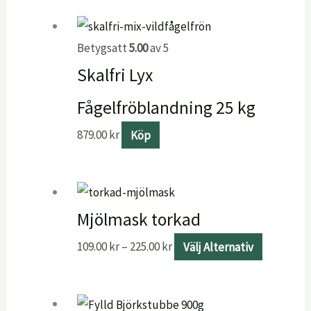
Betygsatt
5.00
av 5
Skalfri Lyx
Fågelfröblandning 25 kg
879.00
kr
Köp
Mjölmask torkad
109.00
kr
–
225.00
kr
Välj Alternativ