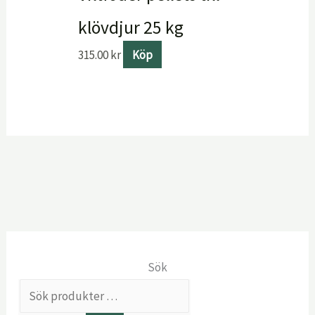
klövdjur 25 kg
315.00
kr
Köp
Sök