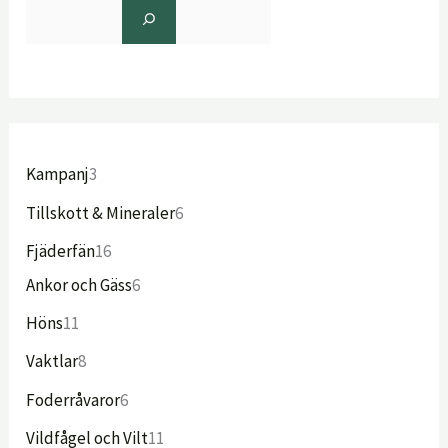
Kampanj
3
Tillskott & Mineraler
6
Fjäderfän
16
Ankor och Gäss
6
Höns
11
Vaktlar
8
Foderråvaror
6
Vildfågel och Vilt
11