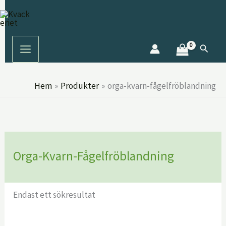
Hoppa
S
till
ö
innehåll
k
Sök
Hem
Produkter
orga-kvarn-fågelfröblandning
Orga-Kvarn-Fågelfröblandning
Endast ett sökresultat