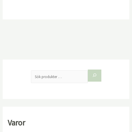
produktsid
Varor