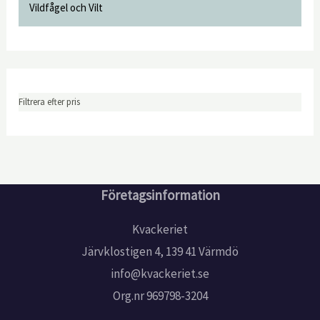
Vildfågel och Vilt
Filtrera efter pris
Företagsinformation
Kvackeriet
Järvklostigen 4, 139 41 Värmdö
info@kvackeriet.se
Org.nr 969798-3204