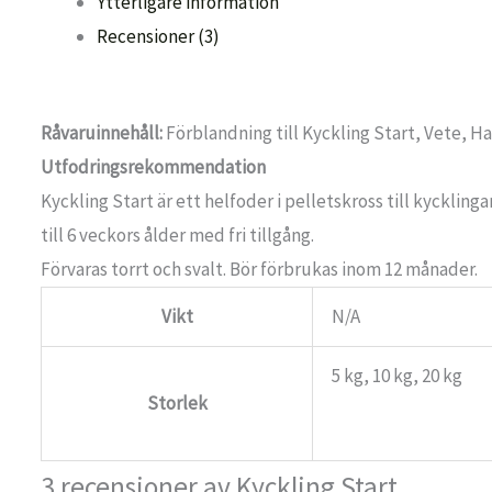
Ytterligare information
Recensioner (3)
Råvaruinnehåll:
Förblandning till Kyckling Start, Vete, H
Utfodringsrekommendation
Kyckling Start är ett helfoder i pelletskross till kyckling
till 6 veckors ålder med fri tillgång.
Förvaras torrt och svalt. Bör förbrukas inom 12 månader.
Vikt
N/A
5 kg, 10 kg, 20 kg
Storlek
3 recensioner av
Kyckling Start