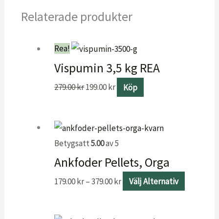
Relaterade produkter
Rea!
Vispumin 3,5 kg REA
279.00
kr
199.00
kr
Köp
Betygsatt
5.00
av 5
Ankfoder Pellets, Orga
179.00
kr
–
379.00
kr
Välj Alternativ