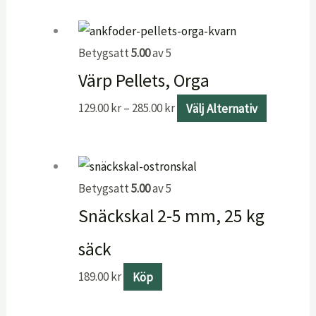
Betygsatt
5.00
av 5
Värp Pellets, Orga
129.00
kr
–
285.00
kr
Välj Alternativ
Betygsatt
5.00
av 5
Snäckskal 2-5 mm, 25 kg
säck
189.00
kr
Köp