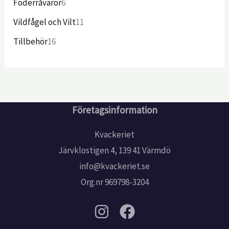
Foderråvaror
6
Vildfågel och Vilt
11
Tillbehör
16
Företagsinformation
Kvackeriet
Järvklostigen 4, 139 41 Värmdö
info@kvackeriet.se
Org.nr 969798-3204