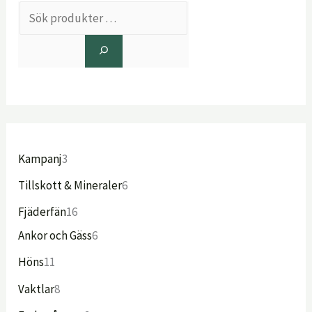
Kampanj
3
Tillskott & Mineraler
6
Fjäderfän
16
Ankor och Gäss
6
Höns
11
Vaktlar
8