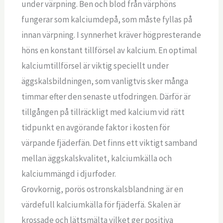
under värpning. Ben och blod från värphöns
fungerar som kalciumdepå, som måste fyllas på
innan värpning. I synnerhet kräver högpresterande
höns en konstant tillförsel av kalcium. En optimal
kalciumtillförsel är viktig speciellt under
äggskalsbildningen, som vanligtvis sker många
timmar efter den senaste utfodringen. Därför är
tillgången på tillräckligt med kalcium vid rätt
tidpunkt en avgörande faktor i kosten för
värpande fjäderfän. Det finns ett viktigt samband
mellan äggskalskvalitet, kalciumkälla och
kalciummängd i djurfoder.
Grovkornig, porös ostronskalsblandning är en
värdefull kalciumkälla för fjäderfä. Skalen är
krossade och lättsmälta vilket ger positiva