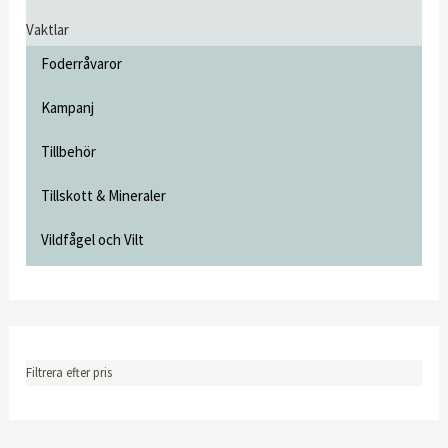
Vaktlar
Foderråvaror
Kampanj
Tillbehör
Tillskott & Mineraler
Vildfågel och Vilt
Filtrera efter pris