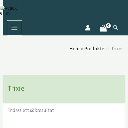
Hoppa
S
till
ö
innehåll
k
Sök
Hem
Produkter
Trixie
Trixie
Endast ett sökresultat