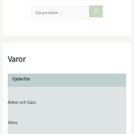
Varor
Fjäderfän
Ankor och Gäss
Höns