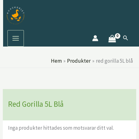
Hoppa
S
till
ö
innehåll
k
Sök
Hem
Produkter
red gorilla 5L blå
Red Gorilla 5L Blå
Inga produkter hittades som motsvarar ditt val.