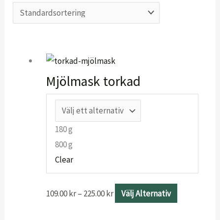
Prisintervall:
Den
109.00 kr
här
till
produkten
Mjölmask torkad
225.00 kr
har
flera
varianter.
180 g
De
800 g
olika
Clear
alternative
kan
109.00
kr
–
225.00
kr
Välj Alternativ
väljas
på