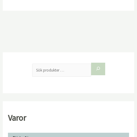
produktsid
Varor