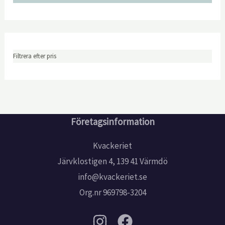
Filtrera efter pris
Företagsinformation
Kvackeriet
Järvklostigen 4, 139 41 Värmdö
info@kvackeriet.se
Org.nr 969798-3204