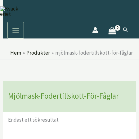
Hoppa
S
till
ö
innehåll
k
Sök
Hem
Produkter
mjölmask-fodertillskott-för-fåglar
Mjölmask-Fodertillskott-För-Fåglar
Endast ett sökresultat