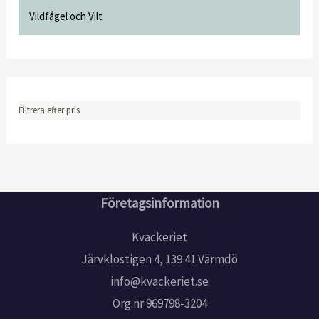
Vildfågel och Vilt
Filtrera efter pris
Företagsinformation
Kvackeriet
Järvklostigen 4, 139 41 Värmdö
info@kvackeriet.se
Org.nr 969798-3204