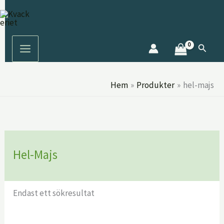
Hoppa
S
till
ö
innehåll
k
Sök
Hem
Produkter
hel-majs
Hel-Majs
Endast ett sökresultat