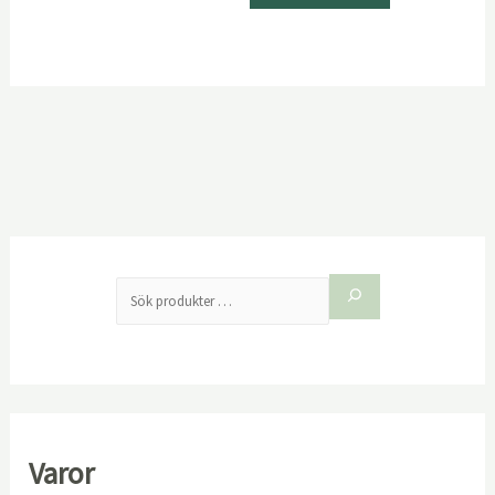
produktsida
Varor