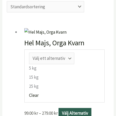
Prisintervall:
Den
99.00 kr
här
till
produkten
Hel Majs, Orga Kvarn
279.00 kr
har
flera
varianter.
5 kg
De
15 kg
olika
25 kg
alternativen
Clear
kan
väljas
99.00
kr
–
279.00
kr
Välj Alternativ
på