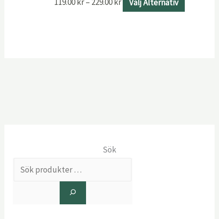
119.00
kr
–
229.00
kr
Välj Alternativ
Sök