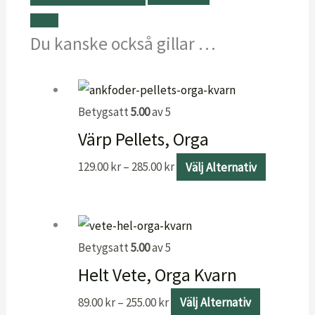
Du kanske också gillar …
Betygsatt
5.00
av 5
Värp Pellets, Orga
129.00
kr
–
285.00
kr
Välj Alternativ
Betygsatt
5.00
av 5
Helt Vete, Orga Kvarn
89.00
kr
–
255.00
kr
Välj Alternativ