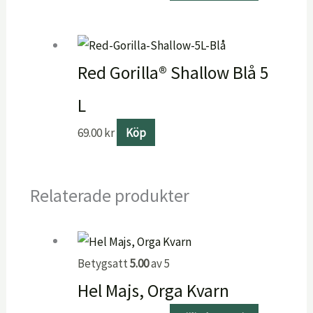
Red Gorilla® Shallow Blå 5
L
69.00
kr
Köp
Relaterade produkter
Betygsatt
5.00
av 5
Hel Majs, Orga Kvarn